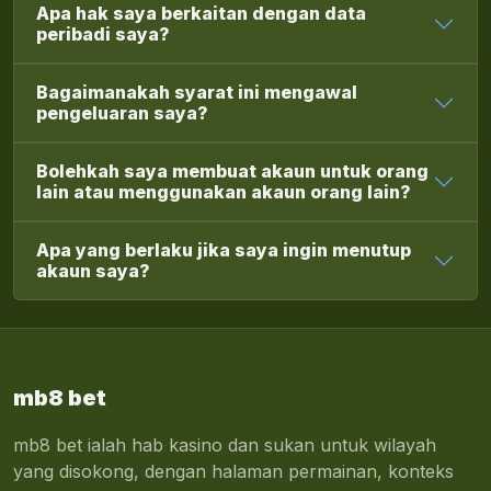
Apa hak saya berkaitan dengan data
peribadi saya?
Bagaimanakah syarat ini mengawal
pengeluaran saya?
Bolehkah saya membuat akaun untuk orang
lain atau menggunakan akaun orang lain?
Apa yang berlaku jika saya ingin menutup
akaun saya?
mb8 bet
mb8 bet ialah hab kasino dan sukan untuk wilayah
yang disokong, dengan halaman permainan, konteks