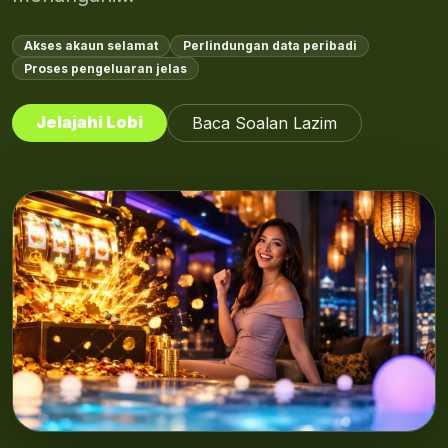
Akses akaun selamat
Perlindungan data peribadi
Proses pengeluaran jelas
Jelajahi Lobi
Baca Soalan Lazim