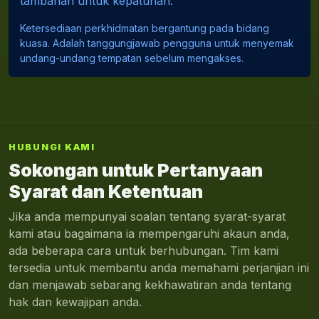
tambahan untuk kepatuhan.
Ketersediaan perkhidmatan bergantung pada bidang
kuasa. Adalah tanggungjawab pengguna untuk menyemak
undang-undang tempatan sebelum mengakses.
HUBUNGI KAMI
Sokongan untuk Pertanyaan
Syarat dan Ketentuan
Jika anda mempunyai soalan tentang syarat-syarat
kami atau bagaimana ia mempengaruhi akaun anda,
ada beberapa cara untuk berhubungan. Tim kami
tersedia untuk membantu anda memahami perjanjian ini
dan menjawab sebarang kekhawatiran anda tentang
hak dan kewajipan anda.