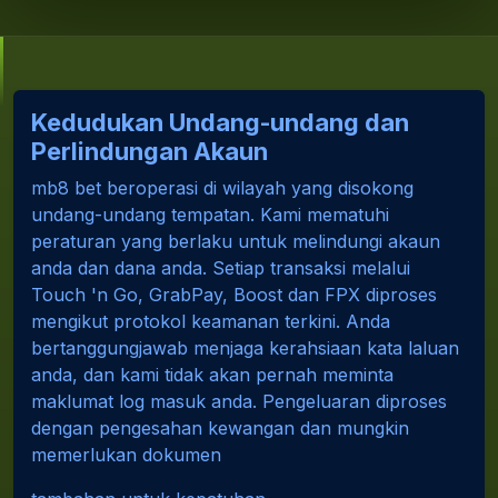
Kedudukan Undang-undang dan
Perlindungan Akaun
mb8 bet beroperasi di wilayah yang disokong
undang-undang tempatan. Kami mematuhi
peraturan yang berlaku untuk melindungi akaun
anda dan dana anda. Setiap transaksi melalui
Touch 'n Go, GrabPay, Boost dan FPX diproses
mengikut protokol keamanan terkini. Anda
bertanggungjawab menjaga kerahsiaan kata laluan
anda, dan kami tidak akan pernah meminta
maklumat log masuk anda. Pengeluaran diproses
dengan pengesahan kewangan dan mungkin
memerlukan dokumen