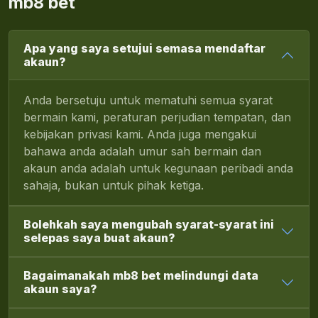
mb8 bet
Apa yang saya setujui semasa mendaftar
akaun?
Anda bersetuju untuk mematuhi semua syarat
bermain kami, peraturan perjudian tempatan, dan
kebijakan privasi kami. Anda juga mengakui
bahawa anda adalah umur sah bermain dan
akaun anda adalah untuk kegunaan peribadi anda
sahaja, bukan untuk pihak ketiga.
Bolehkah saya mengubah syarat-syarat ini
selepas saya buat akaun?
Bagaimanakah mb8 bet melindungi data
akaun saya?