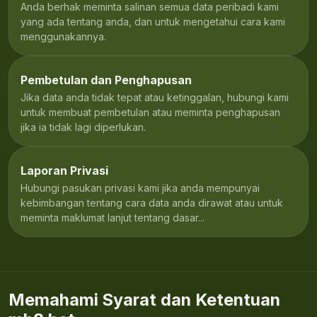
Anda berhak meminta salinan semua data peribadi kami
yang ada tentang anda, dan untuk mengetahui cara kami
menggunakannya.
Pembetulan dan Penghapusan
Jika data anda tidak tepat atau ketinggalan, hubungi kami
untuk membuat pembetulan atau meminta penghapusan
jika ia tidak lagi diperlukan.
Laporan Privasi
Hubungi pasukan privasi kami jika anda mempunyai
kebimbangan tentang cara data anda dirawat atau untuk
meminta maklumat lanjut tentang dasar...
Memahami Syarat dan Ketentuan