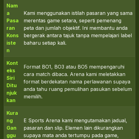
Nam
a
Kami menggunakan istilah pasaran yang sama
Pasa
merentas game setara, seperti pemenang
ran
peta dan jumlah objektif. Ini membantu anda
Kons
bergerak antara tajuk tanpa mempelajari label
iste
baharu setiap kali.
n
Kont
Format BO1, BO3 atau BO5 mempengaruhi
eks
cara match dibaca. Arena kami meletakkan
Siri
format berdekatan nama perlawanan supaya
Ditu
anda tahu ruang pemulihan pasukan sebelum
njuk
memilih.
kan
Kura
ng
E Sports Arena kami mengutamakan jadual,
Gan
pasaran dan slip. Elemen lain dikurangkan
ggu
supaya mata anda tertumpu pada game,