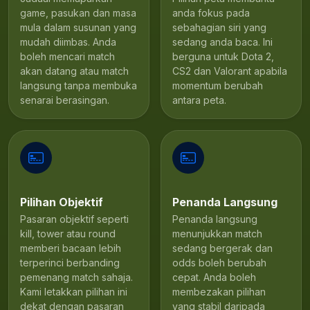
game, pasukan dan masa
anda fokus pada
mula dalam susunan yang
sebahagian siri yang
mudah diimbas. Anda
sedang anda baca. Ini
boleh mencari match
berguna untuk Dota 2,
akan datang atau match
CS2 dan Valorant apabila
langsung tanpa membuka
momentum berubah
senarai berasingan.
antara peta.
Pilihan Objektif
Penanda Langsung
Pasaran objektif seperti
Penanda langsung
kill, tower atau round
menunjukkan match
memberi bacaan lebih
sedang bergerak dan
terperinci berbanding
odds boleh berubah
pemenang match sahaja.
cepat. Anda boleh
Kami letakkan pilihan ini
membezakan pilihan
dekat dengan pasaran
yang stabil daripada