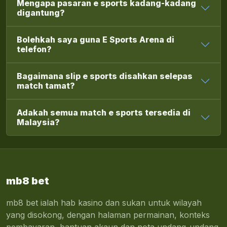
Mengapa pasaran e sports kadang-kadang
digantung?
Bolehkah saya guna E Sports Arena di
telefon?
Bagaimana slip e sports disahkan selepas
match tamat?
Adakah semua match e sports tersedia di
Malaysia?
mb8 bet
mb8 bet ialah hab kasino dan sukan untuk wilayah
yang disokong, dengan halaman permainan, konteks