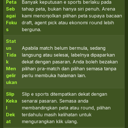
Peta
Banyak keputusan e sports berlaku pada
Seb
tahap peta, bukan hanya siri penuh. Arena
agai
kami menonjolkan pilihan peta supaya bacaan
Foku
draft, agent pick atau ekonomi round lebih
s
berguna.
Stat
us
Apabila match belum bermula, sedang
Tida
langsung atau selesai, labelnya dipaparkan
k
dekat dengan pasaran. Anda boleh bezakan
Men
pilihan pra-match dan pilihan semasa tanpa
gelir
perlu membuka halaman lain.
ukan
Slip
Slip e sports ditempatkan dekat dengan
Keka
senarai pasaran. Semasa anda
l
membandingkan peta atau round, pilihan
Dek
terdahulu masih kelihatan untuk
at
mengurangkan klik ulang.