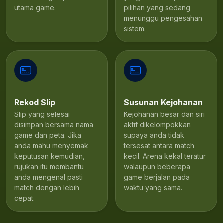
utama game.
pilihan yang sedang
menunggu pengesahan
sistem.
Rekod Slip
Susunan Kejohanan
Slip yang selesai
Kejohanan besar dan siri
disimpan bersama nama
aktif dikelompokkan
game dan peta. Jika
supaya anda tidak
anda mahu menyemak
tersesat antara match
keputusan kemudian,
kecil. Arena kekal teratur
rujukan itu membantu
walaupun beberapa
anda mengenal pasti
game berjalan pada
match dengan lebih
waktu yang sama.
cepat.