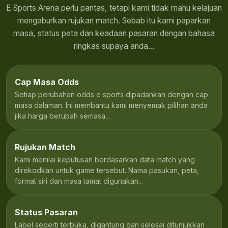
E Sports Arena perlu pantas, tetapi kami tidak mahu kelajuan
mengaburkan rujukan match. Sebab itu kami paparkan
masa, status peta dan keadaan pasaran dengan bahasa
ringkas supaya anda...
Cap Masa Odds
Setiap perubahan odds e sports dipadankan dengan cap
masa dalaman. Ini membantu kami menyemak pilihan anda
jika harga berubah semasa...
Rujukan Match
Kami menilai keputusan berdasarkan data match yang
direkodkan untuk game tersebut. Nama pasukan, peta,
format siri dan masa tamat digunakan...
Status Pasaran
Label seperti terbuka, digantung dan selesai ditunjukkan