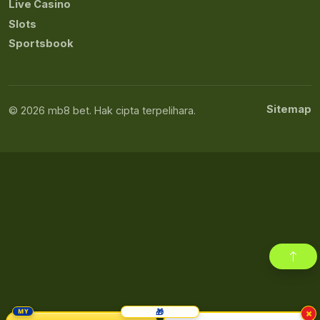
Live Casino
Slots
Sportsbook
Sitemap
© 2026 mb8 bet. Hak cipta terpelihara.
×