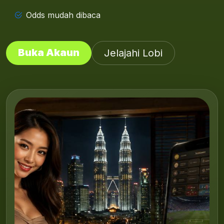
Odds mudah dibaca
Buka Akaun
Jelajahi Lobi