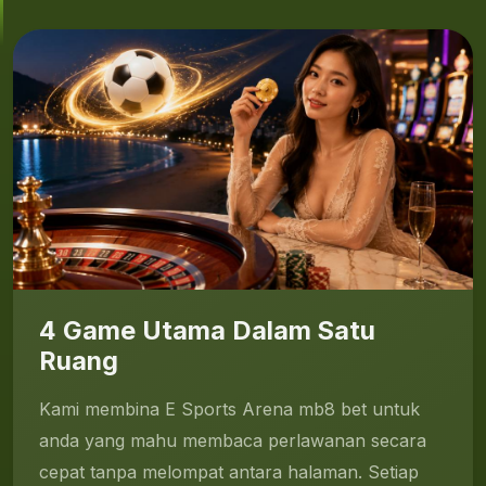
4 Game Utama Dalam Satu
Ruang
Kami membina E Sports Arena mb8 bet untuk
anda yang mahu membaca perlawanan secara
cepat tanpa melompat antara halaman. Setiap