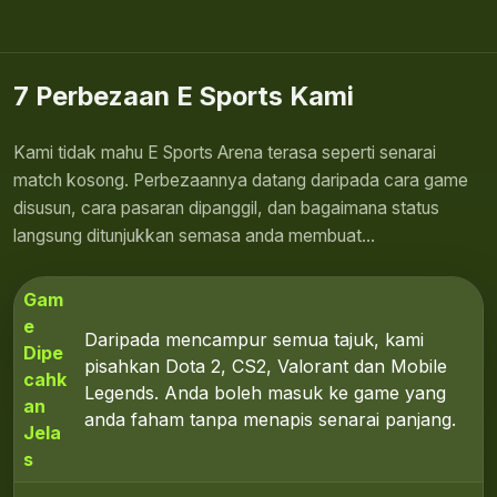
7 Perbezaan E Sports Kami
Kami tidak mahu E Sports Arena terasa seperti senarai
match kosong. Perbezaannya datang daripada cara game
disusun, cara pasaran dipanggil, dan bagaimana status
langsung ditunjukkan semasa anda membuat...
Gam
e
Daripada mencampur semua tajuk, kami
Dipe
pisahkan Dota 2, CS2, Valorant dan Mobile
cahk
Legends. Anda boleh masuk ke game yang
an
anda faham tanpa menapis senarai panjang.
Jela
s