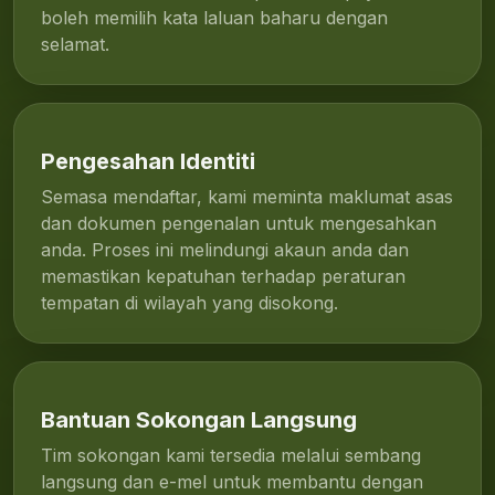
boleh memilih kata laluan baharu dengan
selamat.
Pengesahan Identiti
Semasa mendaftar, kami meminta maklumat asas
dan dokumen pengenalan untuk mengesahkan
anda. Proses ini melindungi akaun anda dan
memastikan kepatuhan terhadap peraturan
tempatan di wilayah yang disokong.
Bantuan Sokongan Langsung
Tim sokongan kami tersedia melalui sembang
langsung dan e-mel untuk membantu dengan