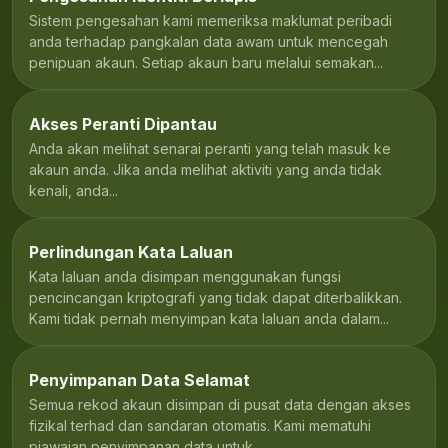
Sistem pengesahan kami memeriksa maklumat peribadi
anda terhadap pangkalan data awam untuk mencegah
penipuan akaun. Setiap akaun baru melalui semakan...
Akses Peranti Dipantau
Anda akan melihat senarai peranti yang telah masuk ke
akaun anda. Jika anda melihat aktiviti yang anda tidak
kenali, anda...
Perlindungan Kata Laluan
Kata laluan anda disimpan menggunakan fungsi
pencincangan kriptografi yang tidak dapat diterbalikkan.
Kami tidak pernah menyimpan kata laluan anda dalam...
Penyimpanan Data Selamat
Semua rekod akaun disimpan di pusat data dengan akses
fizikal terhad dan sandaran otomatis. Kami mematuhi
piawaian penyimpanan data untuk...