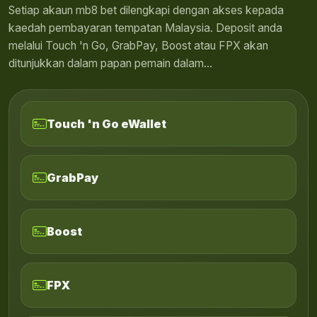
Setiap akaun mb8 bet dilengkapi dengan akses kepada
kaedah pembayaran tempatan Malaysia. Deposit anda
melalui Touch 'n Go, GrabPay, Boost atau FPX akan
ditunjukkan dalam papan pemain dalam...
Touch 'n Go eWallet
GrabPay
Boost
FPX