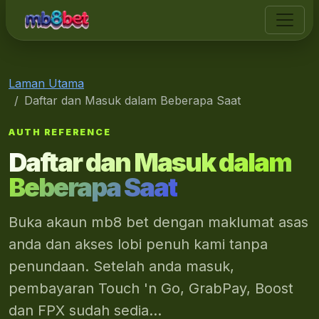
mb8 bet
Laman Utama
Daftar dan Masuk dalam Beberapa Saat
AUTH REFERENCE
Daftar dan Masuk dalam
Beberapa Saat
Buka akaun mb8 bet dengan maklumat asas
anda dan akses lobi penuh kami tanpa
penundaan. Setelah anda masuk,
pembayaran Touch 'n Go, GrabPay, Boost
dan FPX sudah sedia...