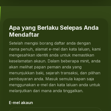
Apa yang Berlaku Selepas Anda
Mendaftar
Setelah mengisi borang daftar anda dengan
nama penuh, alamat e-mel dan kata laluan, kami
mengesahkan identiti anda untuk memastikan
keselamatan akaun. Dalam beberapa minit, anda
akan melihat papan pemain anda yang
menunjukkan baki, sejarah transaksi, dan pilihan
pembayaran anda. Masuk semula kapan saja
menggunakan e-mel dan kata laluan anda untuk
melanjutkan dari mana anda tinggalkan.
E-mel akaun