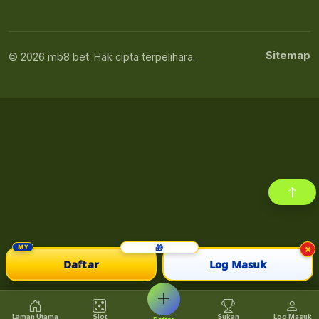
Sitemap
© 2026 mb8 bet. Hak cipta terpelihara.
×
Daftar
Log Masuk
Laman Utama
Slot
Sukan
Log Masuk