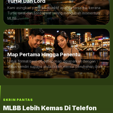
Turtle Dan Lord
Kami asingkan pasaran objektif apabila tersedia, kerana
Turtle awal dan Lord lewat sering mengubah momentum
MLBB...
Siri
Map Pertama Hingga Penentu
Untuk format best-of, setiap map dipaparkan dengan
status sendiri supaya anda boleh menilai perubahan draft,
adaptasi...
SKRIN PANTAS
MLBB Lebih Kemas Di Telefon