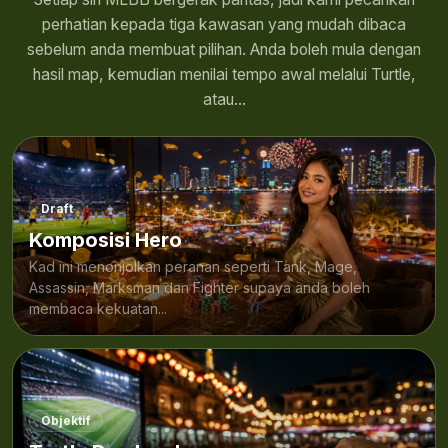
perhatian kepada tiga kawasan yang mudah dibaca
sebelum anda membuat pilihan. Anda boleh mula dengan
hasil map, kemudian menilai tempo awal melalui Turtle,
atau...
Draft
Komposisi Hero
Kad ini menonjolkan peranan seperti Tank, Mage,
Assassin, Marksman dan Fighter supaya anda boleh
membaca kekuatan...
Objektif