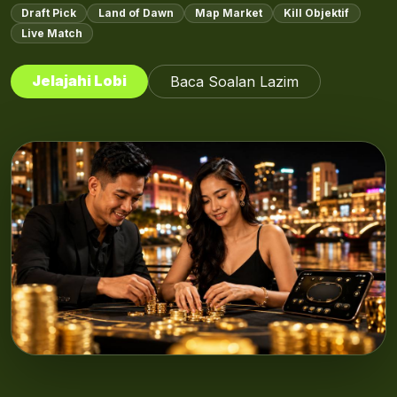
Draft Pick
Land of Dawn
Map Market
Kill Objektif
Live Match
Jelajahi Lobi
Baca Soalan Lazim